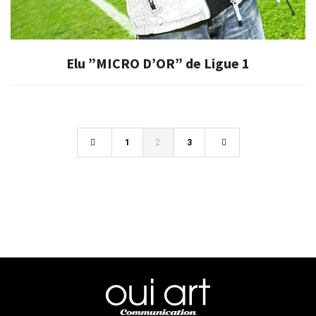
Elu ”MICRO D’OR” de Ligue 1
1
2
3